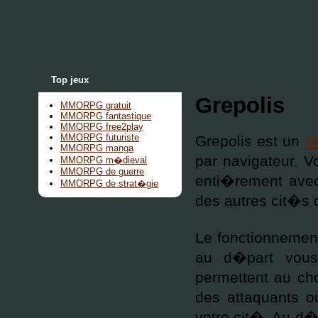
Top jeux
Grepolis
MMORPG gratuit
MMORPG fantastique
MMORPG free2play
MMORPG futuriste
Grepolis est un
M
MMORPG manga
par navigateur. V
MMORPG m�dieval
MMORPG de guerre
enti�rement avec
MMORPG de strat�gie
des autres cit�s 
Le fonctionneme
au d�part vous
permettent au cho
des attaquants o
votre cit�. Au d�