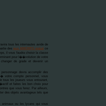
ravira tous les internautes avide de
partie des
jeux MMORPG gratuit
ce
, il vous faudra choisir la classe
erminant pour l��volution de votre
 changer de grade et devenir un
e personnage devra accomplir des
�� votre compte personnel, vous
de tous les joueurs vous entourant,
ctif et faites les bon choix pour
res que vous ferez. Par ailleurs,
eter des objets avantageux tels que
s animaux ou les lycans qui vous