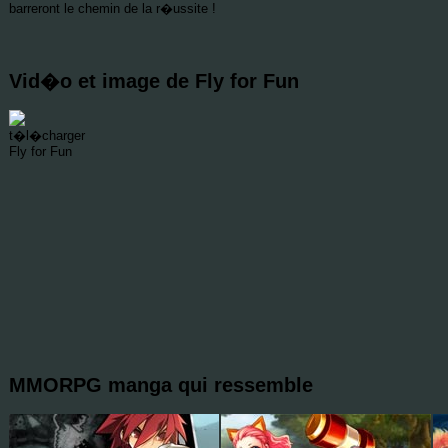
barreront le chemin de la r�ussite !
Vid�o et image de Fly for Fun
MMORPG manga qui ressemble