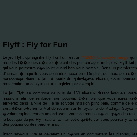
Flyff : Fly for Fun
Le jeu Flyff, qui signifie Fly For Fun, est un
MMORPG au style manga
qui 
mondes f��riques o� se c�toient des personnages multiples. Flyff fait 
qui vous permettra d�y jouer quand bon vous semble. Dans un premier temps
d'humain � laquelle vous souhaitez appartenir. De plus, ce choix sera d�t
personnage dans le jeu. A partir du quinzi�me niveau, vous pourrez
mercenaire, un acolyte ou un magicien par exemple.
Le jeu Flyff se compose de plus de 150 niveaux durant lesquels votr
missions afin de renforcer son pouvoir. D�s lors que vous aurez cr
arriverez dans la ville de Flaine et votre mission principale, comme celle 
sera d�emp�cher le Mal de revenir sur le royaume de Madriga. Soyez r�a
�voluer rapidement en agrandissant votre communaut� au gr�s des rencont
la boutique du jeu Flyff saura faciliter votre qu�te car vous pourrez y ach
des potions ou des parchemins.
Inscrivez-vous vite et devenez un h�ros en combattant les plantes, le