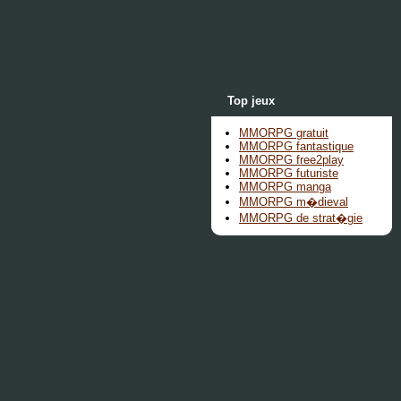
Top jeux
MMORPG gratuit
MMORPG fantastique
MMORPG free2play
MMORPG futuriste
MMORPG manga
MMORPG m�dieval
MMORPG de strat�gie