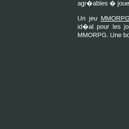
agr�ables � jouer
Un jeu
MMORPG 
id�al pour les j
MMORPG. Une bonn