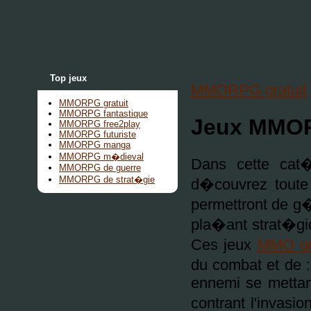
Top jeux
MMORPG gratuit
MMORPG gratuit
MMORPG fantastique
Jeux MMOR
MMORPG free2play
MMORPG futuriste
MMORPG manga
MMORPG m�dieval
Dans cette ca
MMORPG de guerre
MMORPG de strat�gie
d�couvrez toute
permettront de g�
pla�ant strat�giq
Ces jeux
MMO gra
du combat et de :
ennemi se mettant
contrant l'invasi