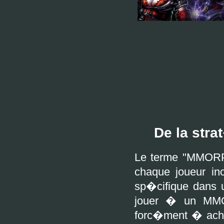
De la str
Le terme "MMORPG
chaque joueur in
sp�cifique dans u
jouer � un MMO
forc�ment � achet