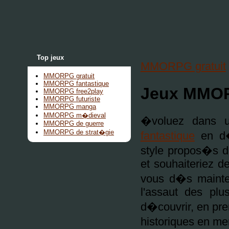
Top jeux
MMORPG gratuit
MMORPG gratuit
MMORPG fantastique
Jeux MMOR
MMORPG free2play
MMORPG futuriste
MMORPG manga
MMORPG m�dieval
�voluez dans 
MMORPG de guerre
MMORPG de strat�gie
fantastique
en d�
style propos�s d
et souhaiteriez de
vous d�s mainten
l'assaut des plu
d�couvrir, en pre
historiques en me