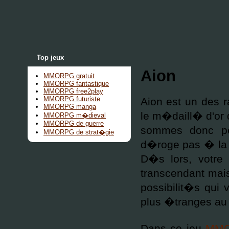
Top jeux
Aion
MMORPG gratuit
MMORPG fantastique
MMORPG free2play
MMORPG futuriste
Aion est un des 
MMORPG manga
le m�daill� d'or 
MMORPG m�dieval
MMORPG de guerre
sommes donc pe
MMORPG de strat�gie
d�roge pas � la r
D�s lors, votre 
transcendant mai
possibilit�s qui
plus �tranges au
Dans ce jeu
MMO