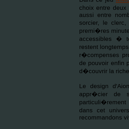
choix entre deux 
aussi entre nomb
sorcier, le clerc
premi�res minutes
accessibles � t
restent longtemps
r�compenses prop
de pouvoir enfin p
d�couvrir la riche
Le design d'Aio
appr�cier de s
particuli�rement
dans cet unive
recommandons vi