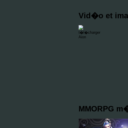
Vid�o et ima
MMORPG m�di