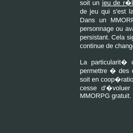
soit un
jeu de r�l
de jeu qui s'est
Dans un MMORPG 
personnage ou ava
persistant. Cela s
continue de change
La particularit�
permettre � des 
soit en coop�ratio
cesse d'�voluer 
MMORPG gratuit.