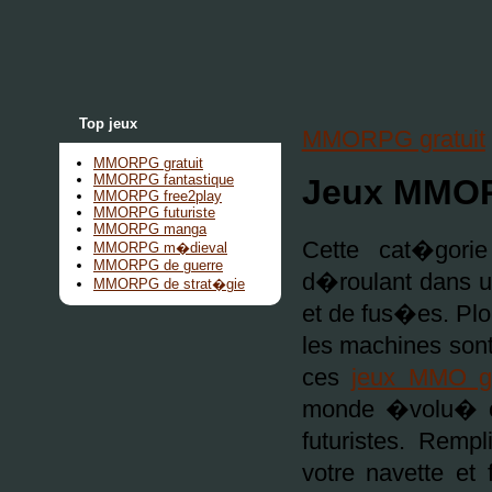
Top jeux
MMORPG gratuit
MMORPG gratuit
MMORPG fantastique
Jeux MMORP
MMORPG free2play
MMORPG futuriste
MMORPG manga
Cette cat�gori
MMORPG m�dieval
MMORPG de guerre
d�roulant dans un
MMORPG de strat�gie
et de fus�es. Pl
les machines son
ces
jeux MMO gr
monde �volu� ou
futuristes. Rem
votre navette et 