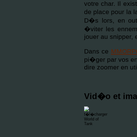
votre char. Il exi
de place pour la 
D�s lors, en out
�viter les enne
jouer au snipper, 
Dans ce
MMORPG 
pi�ger par vos en
dire zoomer en uti
Vid�o et ima