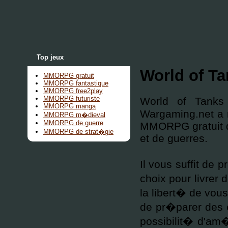
Top jeux
World of T
MMORPG gratuit
MMORPG fantastique
MMORPG free2play
MMORPG futuriste
World of Tank
MMORPG manga
Wargaming.net a r
MMORPG m�dieval
MMORPG de guerre
MMORPG gratuit qu
MMORPG de strat�gie
et de guerres.
Il vous suffit de 
choix pour livrer 
la libert� de vous
de pr�parer des e
possibilit� d'am