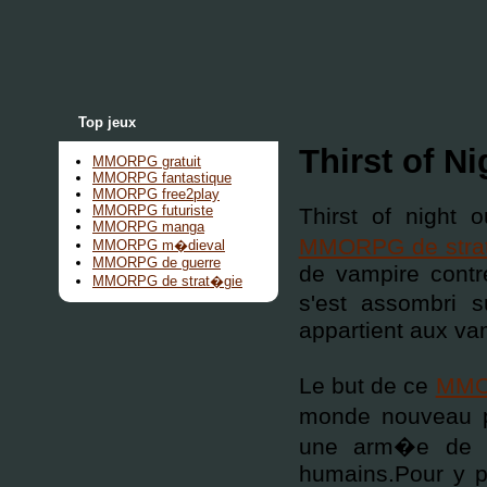
Top jeux
Thirst of Ni
MMORPG gratuit
MMORPG fantastique
MMORPG free2play
MMORPG futuriste
Thirst of night 
MMORPG manga
MMORPG de strat
MMORPG m�dieval
MMORPG de guerre
de vampire contr
MMORPG de strat�gie
s'est assombri 
appartient aux va
Le but de ce
MMOR
monde nouveau po
une arm�e de v
humains.Pour y p