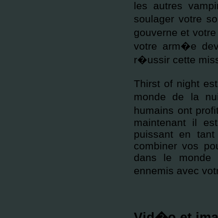
les autres vamp
soulager votre so
gouverne et votre
votre arm�e devr
r�ussir cette mis
Thirst of night es
monde de la nui
humains ont profi
maintenant il es
puissant en tan
combiner vos pouv
dans le monde d
ennemis avec vot
Vid�o et ima