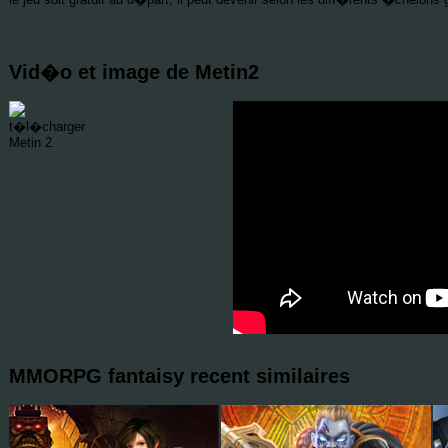
Vid�o et image de Metin2
MMORPG fantaisy recent similaires