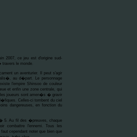
uin 2007, ce jeu est d'origine sud-
� travers le monde.
rnent un aventurier. Il peut s'agir
r�alis�, au d�part. Le personnage
xiste l'empire Shinsoo de couleur
eue et enfin une zone centrale, qui
u, les joueurs sont amen�s � gravir
l�fiques. Celles-ci tombent du ciel
moins dangereuses, en fonction du
u'� 5. Au fil des �preuves, chaque
ir combattre l'ennemi. Tous les
l faut cependant noter que bien que
gravis, tr�s cher.