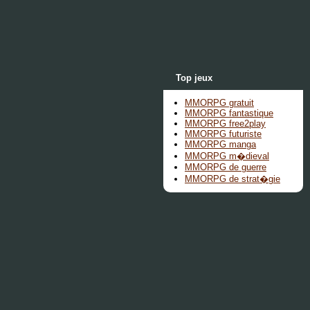
Top jeux
MMORPG gratuit
MMORPG fantastique
MMORPG free2play
MMORPG futuriste
MMORPG manga
MMORPG m�dieval
MMORPG de guerre
MMORPG de strat�gie