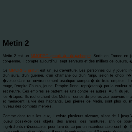
Metin 2
Metin 2 est un
MMORPG gratuit � t�l�charger
. Sortit en France en j
cor�enne. Il compte aujourd'hui, sept serveurs et des milliers de joueurs, 
Ce
MMORPG gratuit
est un jeu d'aventure. Les personnes qui y jouent inca
d'un sura, d'un guerrier, d'un chamane ou d'un Ninja, selon le choix 
�volue dans un environnement asiatique compos� de trois empires. Il e
rouge, l'empire Chunjo, jaune, l'empire Jinno, repr�sent� par la couleur bl
est neutre. Ces empires se battent les uns contre les autres. Au fil du je
les �tapes. Ils recherchent des Metins, sortes de pierres aux pouvoirs ma
et menacent la vie des habitants. Les pierres de Metin, sont plus ou 
niveau des combats men�s.
Comme dans tous les jeux, il existe plusieurs niveaux, allant de 1 jusq
joueur poss�de des objets, des armes, des montures, afin de pouvo
ingr�dients n�cessaires pour faire de ce jeu un incontournable sont l�. I
le jeu soit gratuit au d�part, il peut devenir selon les diff�rents �chelons 