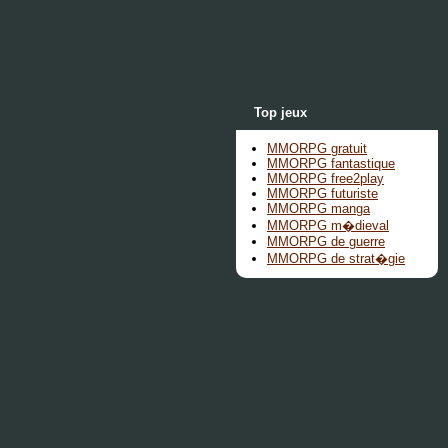
Top jeux
MMORPG gratuit
MMORPG fantastique
MMORPG free2play
MMORPG futuriste
MMORPG manga
MMORPG m�dieval
MMORPG de guerre
MMORPG de strat�gie