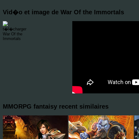
Vid�o et image de War Of the Immortals
MMORPG fantaisy recent similaires