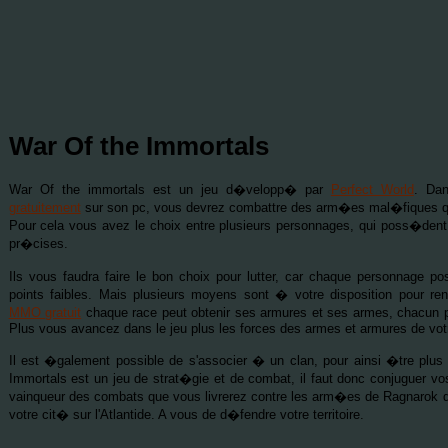
War Of the Immortals
War Of the immortals est un jeu d�velopp� par
Perfect World
. Da
gratuitement
sur son pc, vous devrez combattre des arm�es mal�fiques qui t
Pour cela vous avez le choix entre plusieurs personnages, qui poss�dent
pr�cises.
Ils vous faudra faire le bon choix pour lutter, car chaque personnage p
points faibles. Mais plusieurs moyens sont � votre disposition pour re
MMO gratuit
chaque race peut obtenir ses armures et ses armes, chacun
Plus vous avancez dans le jeu plus les forces des armes et armures de vo
Il est �galement possible de s'associer � un clan, pour ainsi �tre plus
Immortals est un jeu de strat�gie et de combat, il faut donc conjuguer vos
vainqueur des combats que vous livrerez contre les arm�es de Ragnarok qui 
votre cit� sur l'Atlantide. A vous de d�fendre votre territoire.