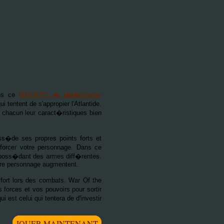
ns ce
MMORPG � t�l�charger
entent de s'appropier l'Atlantide.
 chacun leur caract�ristiques bien
oss�de ses propres points forts et
nforcer votre personnage. Dans ce
 poss�dant des armes diff�rentes.
tre personnage augmentent.
 fort lors des combats. War Of the
 forces et vos pouvoirs pour sortir
est celui qui tentera de d'investir
JOUER MAINTENANT